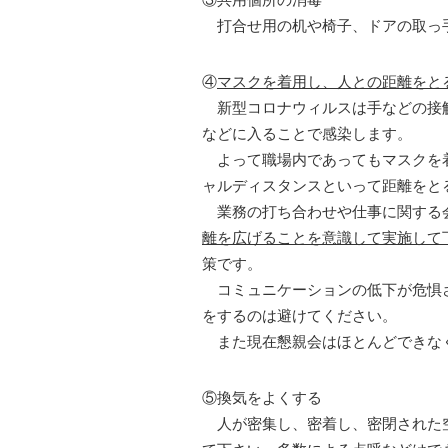
打合せ用の机や椅子、ドアの取っ
④
マスクを着用し、人との距離をと
新型コロナウィルスは手などの接触
などに入ることで感染します。
よって職場内であってもマスクを着
ャルディスタンスといって距離をと
業務の打ち合わせや仕事に関する会
離を広げることを意識して実施して
策です。
コミュニケーションの低下が危惧さ
をするのは避けてください。
また現在懇親会はほとんどできなく
⑤換気をよくする
人が密集し、密着し、密閉された空