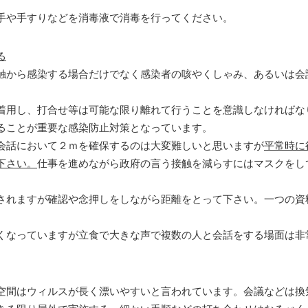
手や手すりなどを消毒液で消毒を行ってください。
る
から感染する場合だけでなく感染者の咳やくしゃみ、あるいは会
用し、打合せ等は可能な限り離れて行うことを意識しなければな
ることが重要な感染防止対策となっています。
話において２ｍを確保するのは大変難しいと思いますが
平常時に
下さい。
仕事を進めながら政府の言う接触を減らすにはマスクをし
れますが確認や念押しをしながら距離をとって下さい。一つの資料
なっていますが立食で大きな声で複数の人と会話をする場面は非
間はウィルスが長く漂いやすいと言われています。会議などは換