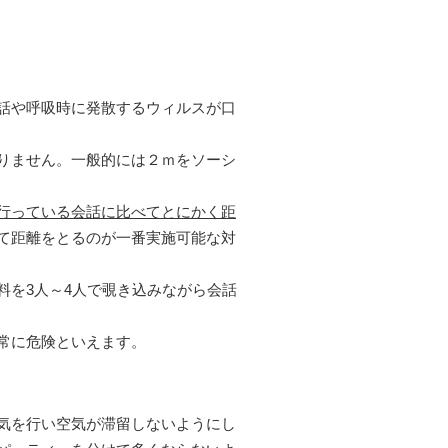
話や呼吸時に発散するウィルスが口
りません。一般的には２ｍをソーシ
行っている会話に比べてとにかく距
て距離をとるのが一番実施可能な対
を3人～4人で覗き込みながら会話
常に危険といえます。
気を行い空気が滞留しないようにし